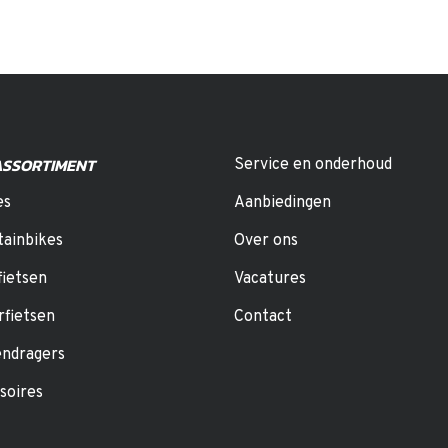
ASSORTIMENT
Service en onderhoud
es
Aanbiedingen
ainbikes
Over ons
fietsen
Vacatures
rfietsen
Contact
endragers
soires