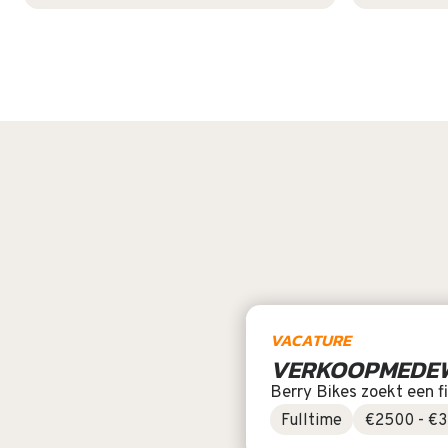
VACATURE
VERKOOP­MEDE
Berry Bikes zoekt een f
Fulltime
€2500 - €