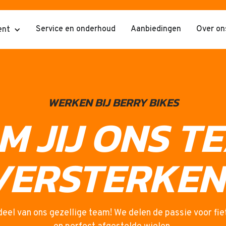
Service en onderhoud
Aanbiedingen
Over on
ent
WERKEN BIJ BERRY BIKES
M JIJ ONS T
VERSTERKEN
eel van ons gezellige team! We delen de passie voor fiet