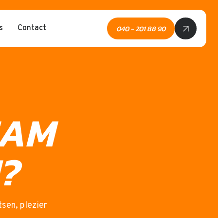
040 - 201 88 90
s
Contact
EAM
?
sen, plezier