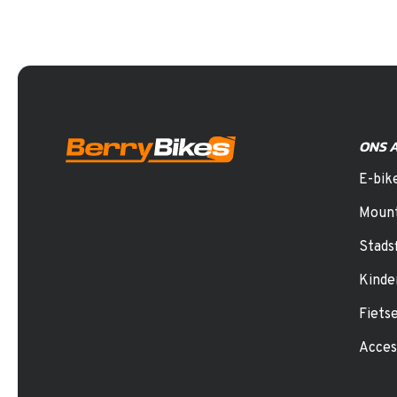
ONS 
E-bik
Mount
Stads
Kinde
Fiets
Acces