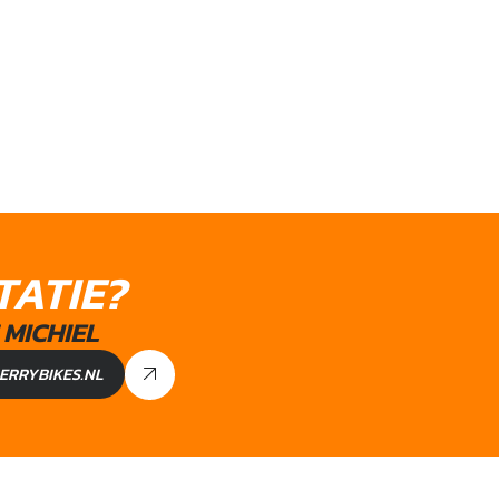
TATIE?
MICHIEL
ERRYBIKES.NL