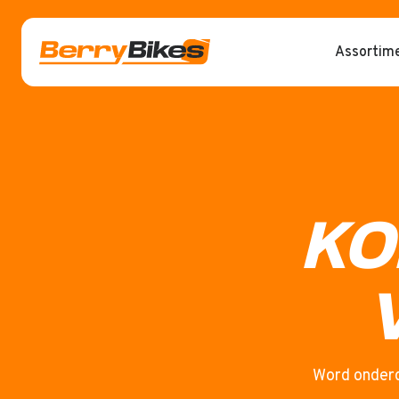
Assortim
KO
Word onderd