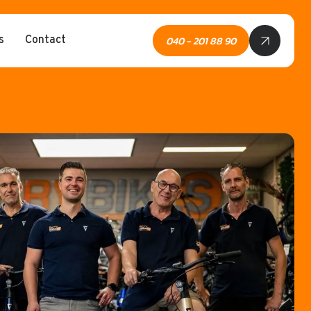
040 - 201 88 90
s
Contact