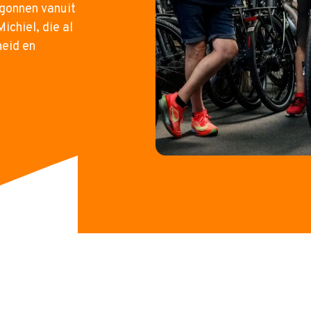
gonnen vanuit
ichiel, die al
heid en